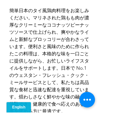
簡単日本のタイ風鶏肉料理をお楽しみ
ください。マリネされた鶏もも肉が濃
厚なクリーミーなココナッツピーナッ
ツソースで仕上げられ、爽やかなライ
ムと新鮮なブロッコリーが合わさって
います。便利さと風味のために作られ
たこの料理は、本格的な味を一口ごと
に提供しながら、お忙しいライフスタ
イルをサポートします。日本で No.1
のウェスタン・フレッシュ・クック・
ミールサービスとして、私たちは高品
質な食材と迅速な配達を重視していま
す。煩わしさなく鮮やかな味の融合を
体験でき、健康的で食べ応えのある食
事を求める方に最適です。
Ingredients