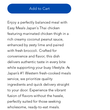
Add to Cart
Enjoy a perfectly balanced meal with
Easy Meals Japan's Thai chicken
featuring marinated chicken thigh in a
rich creamy coconut peanut sauce,
enhanced by zesty lime and paired
with fresh broccoli. Crafted for
convenience and flavor, this dish
delivers authentic taste in every bite
while supporting your busy lifestyle. As
Japan’s #1 Western fresh-cooked meals
service, we prioritize quality
ingredients and quick delivery straight
to your door. Experience the vibrant
fusion of flavors without the hassle,
perfectly suited for those seeking
wholesome, ready-to-eat meals.