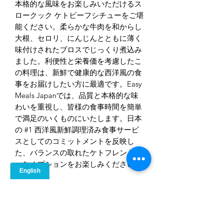
本格的な風味をお楽しみいただけるス
ロークック ケトビーフシチューをご堪
能ください。柔らかな牛肉を和からし
大根、セロリ、にんじんとともに薄く
味付けされたブロスでじっくり煮込み
ました。利便性と栄養価を考慮したこ
の料理は、新鮮で健康的な西洋風の食
事をお届けしたい方に最適です。Easy
Meals Japanでは、品質と本格的な味
わいを重視し、皆様の食事時間を簡単
で満足のいくものにいたします。日本
の #1 西洋風新鮮調理済み食事サービ
スとしてのコミットメントを反映し
た、バランスの取れたケトフレンドリ
ーなオプションをお楽しみください。
Ingredients
Beef, onion, daikon, carrots, celery,