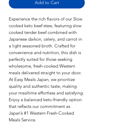
Add to Cart
Experience the rich flavors of our Slow
cooked keto beef stew, featuring slow
cooked tender beef combined with
Japanese daikon, celery, and carrot in
a light seasoned broth. Crafted for
convenience and nutrition, this dish is
perfectly suited for those seeking
wholesome, fresh-cooked Western
meals delivered straight to your door.
At Easy Meals Japan, we prioritize
quality and authentic taste, making
your mealtime effortless and satisfying.
Enjoy a balanced keto-friendly option
that reflects our commitment as
Japan’s #1 Western Fresh-Cooked
Meals Service.