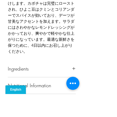
けします。カボチャは完璧にロースト
され、ひよこ豆はクミンとコリアンダ
ーでスパイスが効いており、デーツが
甘美なアクセントを加えます。サラダ
にはさわやかなレモンドレッシングが
かかっており、爽やかで軽やかな仕上
がりになっています。最適な新鮮さを
保つために、4日以内にお召し上がり
ください。
Ingredients
pumpkin, chickpeas, dates, onion,
Nutritional Information
coriander, cumin, olive oil, salt,
pepper, lemon
Calories
267
Allergens
Protein (g)
4.9
Contains none of Japan's 9 mandatory