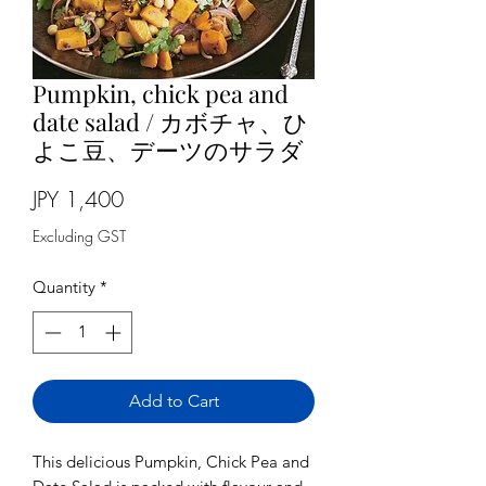
Pumpkin, chick pea and
date salad / カボチャ、ひ
よこ豆、デーツのサラダ
Price
JPY 1,400
Excluding GST
Quantity
*
Add to Cart
This delicious Pumpkin, Chick Pea and