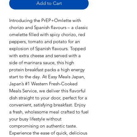
Add to Cart
Introducing the PrEP+Omlette with
chorizo and Spanish flavours – a classic
omelette filled with spicy chorizo, red
peppers, tomato and potato for an
explosion of Spanish flavours. Topped
with extra cheese and served with a
side of marinara sauce, this high
protein breakfast packs a high energy
start to the day. At Easy Meals Japan,
Japan’s #1 Western Fresh-Cooked
Meals Service, we deliver this flavorful
dish straight to your door, perfect for a
convenient, satisfying breakfast. Enjoy
a fresh, wholesome meal crafted to fuel
your busy lifestyle without
compromising on authentic taste.
Experience the ease of quick, delicious