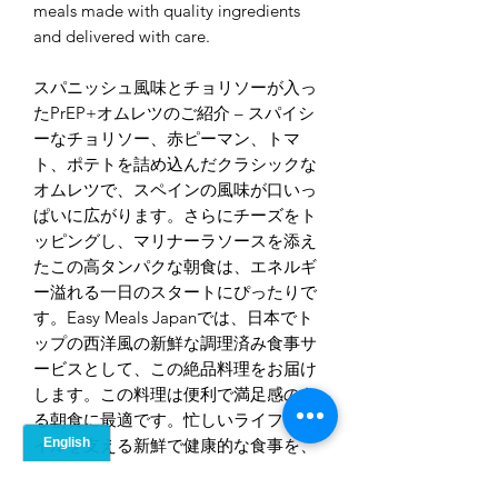
meals made with quality ingredients
and delivered with care.
スパニッシュ風味とチョリソーが入っ
たPrEP+オムレツのご紹介 – スパイシ
ーなチョリソー、赤ピーマン、トマ
ト、ポテトを詰め込んだクラシックな
オムレツで、スペインの風味が口いっ
ぱいに広がります。さらにチーズをト
ッピングし、マリナーラソースを添え
たこの高タンパクな朝食は、エネルギ
ー溢れる一日のスタートにぴったりで
す。Easy Meals Japanでは、日本でト
ップの西洋風の新鮮な調理済み食事サ
ービスとして、この絶品料理をお届け
します。この料理は便利で満足感のあ
る朝食に最適です。忙しいライフスタ
イルを支える新鮮で健康的な食事を、
本格的な味を損なうことなくお楽しみ
ください。質の高い食材で作られ、丁