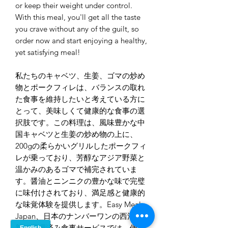
or keep their weight under control.
With this meal, you'll get all the taste
you crave without any of the guilt, so
order now and start enjoying a healthy,
yet satisfying meal!
私たちのキャベツ、生姜、ゴマの炒め
物とポークフィレは、バランスの取れ
た食事を維持したいと考えている方に
とって、美味しくて健康的な食事の選
択肢です。この料理は、風味豊かな中
国キャベツと生姜の炒め物の上に、
200gの柔らかいグリルしたポークフィ
レが乗っており、芳醇なアジア野菜と
温かみのあるゴマで補完されていま
す。醤油とニンニクの豊かな味で完璧
に味付けされており、満足感と健康的
な味覚体験を提供します。Easy Meals
Japan、日本のナンバーワンの西洋風
新鮮調理済み食事サービスでは、便利