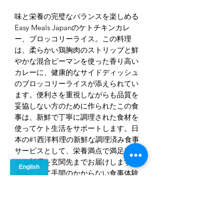
味と栄養の完璧なバランスを楽しめる
Easy Meals Japanのケトチキンカレ
ー、ブロッコリーライス。この料理
は、柔らかい鶏胸肉のストリップと鮮
やかな混合ピーマンを使った香り高い
カレーに、健康的なサイドディッシュ
のブロッコリーライスが添えられてい
ます。便利さを重視しながらも品質を
妥協しない方のために作られたこの食
事は、新鮮で丁寧に調理された食材を
使ってケト生活をサポートします。日
本の#1西洋料理の新鮮な調理済み食事
サービスとして、栄養満点で満足感の
ある料理を玄関先までお届けします。
美味しくて手間のかからない食事体験
を楽しんで、一日を元気に過ごしまし
ょう。