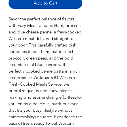
Add to Cart
Savor the perfect balance of flavors
with Easy Meals Japan’s Ham, broccoli
and blue cheese penne, a fresh-cooked
Western meal delivered straight to
your door. This carefully crafted dish
combines tender ham, nutrient-rich
broccoli, green peas, and the bold
creaminess of blue cheese with
perfectly cooked penne pasta in a rich
cream sauce. As Japan’s #1 Western
Fresh-Cooked Meals Service, we
prioritize quality and convenience,
making wholesome dining effortless for
you. Enjoy a delicious, nutritious meal
that fits your busy lifestyle without
compromising on taste. Experience the
ease of fresh, ready-to-eat Western