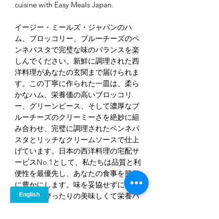
cuisine with Easy Meals Japan.
イージー・ミールズ・ジャパンのハ
ム、ブロッコリー、ブルーチーズのペ
ンネパスタで完璧な味のバランスを楽
しんでください。新鮮に調理された西
洋料理があなたの玄関まで届けられま
す。この丁寧に作られた一皿は、柔ら
かなハム、栄養価の高いブロッコリ
ー、グリーンピース、そして濃厚なブ
ルーチーズのクリーミーさを絶妙に組
み合わせ、完璧に調理されたペンネパ
スタとリッチなクリームソースで仕上
げています。日本の西洋料理の宅配サ
ービスNo.1として、私たちは品質と利
便性を最優先し、あなたの食事を簡単
に豊かにします。味を妥協せずに忙し
い生活にぴったりの美味しくて栄養バ
ランスの取れた食事を楽しんでくださ
い。イージー・ミールズ・ジャパン