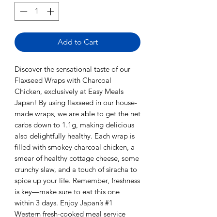
Add to Cart
Discover the sensational taste of our
Flaxseed Wraps with Charcoal
Chicken, exclusively at Easy Meals
Japan! By using flaxseed in our house-
made wraps, we are able to get the net
carbs down to 1.1g, making delicious
also delightfully healthy. Each wrap is
filled with smokey charcoal chicken, a
smear of healthy cottage cheese, some
crunchy slaw, and a touch of siracha to
spice up your life. Remember, freshness
is key—make sure to eat this one
within 3 days. Enjoy Japan’s #1
Western fresh-cooked meal service