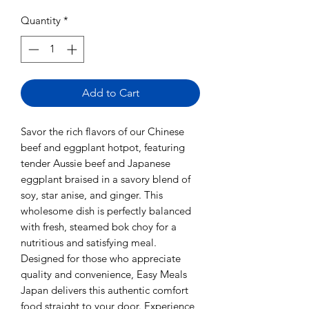
Quantity
*
Add to Cart
Savor the rich flavors of our Chinese
beef and eggplant hotpot, featuring
tender Aussie beef and Japanese
eggplant braised in a savory blend of
soy, star anise, and ginger. This
wholesome dish is perfectly balanced
with fresh, steamed bok choy for a
nutritious and satisfying meal.
Designed for those who appreciate
quality and convenience, Easy Meals
Japan delivers this authentic comfort
food straight to your door. Experience