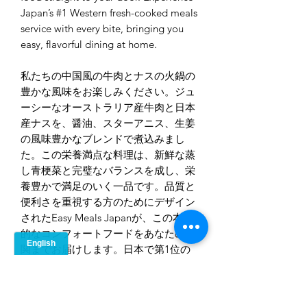
Japan’s #1 Western fresh-cooked meals
service with every bite, bringing you
easy, flavorful dining at home.
私たちの中国風の牛肉とナスの火鍋の
豊かな風味をお楽しみください。ジュ
ーシーなオーストラリア産牛肉と日本
産ナスを、醤油、スターアニス、生姜
の風味豊かなブレンドで煮込みまし
た。この栄養満点な料理は、新鮮な蒸
し青梗菜と完璧なバランスを成し、栄
養豊かで満足のいく一品です。品質と
便利さを重視する方のためにデザイン
されたEasy Meals Japanが、この本格
的なコンフォートフードをあなたの玄
関までお届けします。日本で第1位の
洋風の手作り料理配達サービスを、一
口ごとにお楽しみください。家で手軽
においしい食事をお届けします。