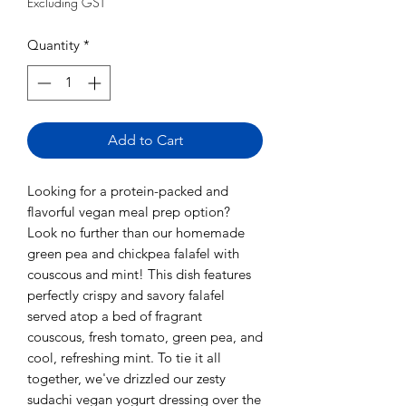
Excluding GST
Quantity
*
Add to Cart
Looking for a protein-packed and
flavorful vegan meal prep option?
Look no further than our homemade
green pea and chickpea falafel with
couscous and mint! This dish features
perfectly crispy and savory falafel
served atop a bed of fragrant
couscous, fresh tomato, green pea, and
cool, refreshing mint. To tie it all
together, we've drizzled our zesty
sudachi vegan yogurt dressing over the