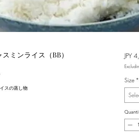
) / ジャスミンライス（BB）
JPY 4
Excludi
e
Size
*
イスの蒸し物
Sele
Quanti