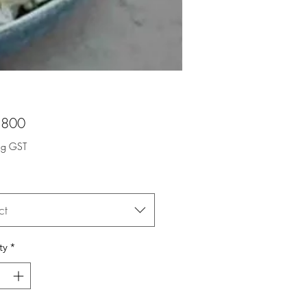
Price
,800
ng GST
ct
ty
*