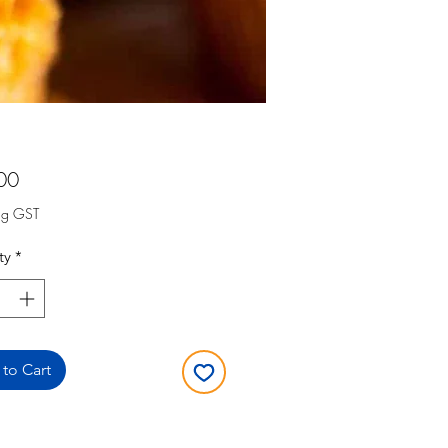
Price
00
ng GST
ty
*
to Cart