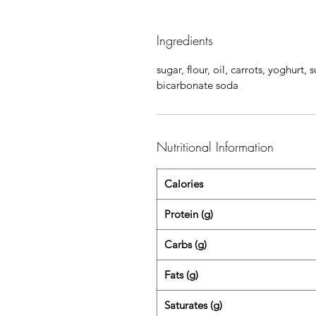
Ingredients
sugar, flour, oil, carrots, yoghurt,
bicarbonate soda
Nutritional Information
Calories
Protein (g)
Carbs (g)
Fats (g)
Saturates (g)