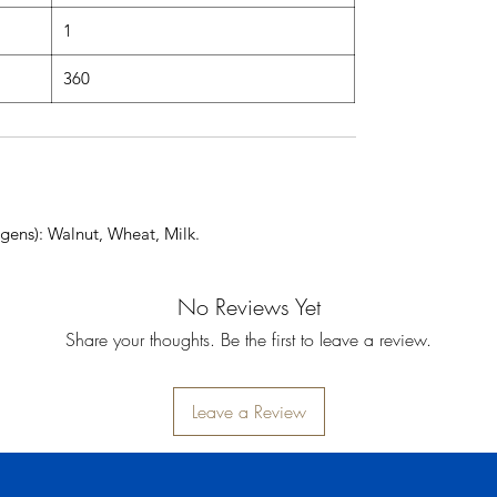
1
360
gens): Walnut, Wheat, Milk.
No Reviews Yet
Share your thoughts. Be the first to leave a review.
Leave a Review