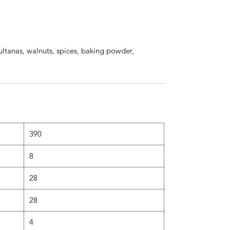
 sultanas, walnuts, spices, baking powder,
390
8
28
28
4