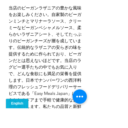
当店のビーガンラザニアの豊かな風味
をお楽しみください。自家製のビーガ
ンミンチとマリナーラソース、クリー
ミーなビーガンベシャメルソース、柔
らかいラザニアシート、そしてたっぷ
りのビーガンチーズが層を成していま
す。伝統的なラザニアの安らぎの味を
提供するために作られており、ビーガ
ンだとは思えないほどです。当店のラ
グビー選手たちの中でもお気に入り
で、どんな食欲にも満足の栄養を提供
します。日本でナンバーワンの西洋料
理のフレッシュフードデリバリーサー
ビスである「Easy Meals Japan」は、
あなたのドアまで手軽で健康的な食事
をお届けします。私たちの品質と新鮮
さへのこだわりに完全に一致する、お
いしい植物ベースのオプションをお楽
しみください。