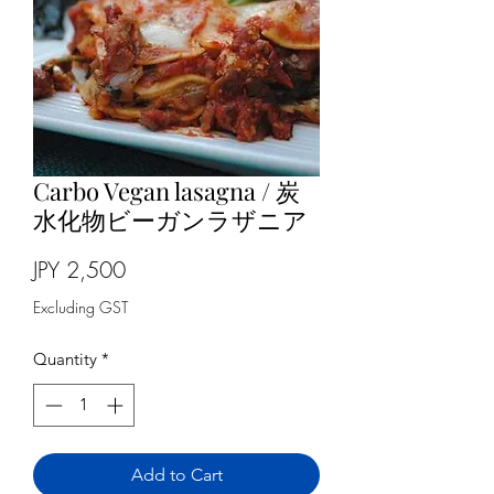
Carbo Vegan lasagna / 炭
水化物ビーガンラザニア
Price
JPY 2,500
Excluding GST
Quantity
*
Add to Cart