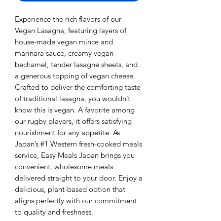
Experience the rich flavors of our
Vegan Lasagna, featuring layers of
house-made vegan mince and
marinara sauce, creamy vegan
bechamel, tender lasagne sheets, and
a generous topping of vegan cheese.
Crafted to deliver the comforting taste
of traditional lasagna, you wouldn’t
know this is vegan. A favorite among
our rugby players, it offers satisfying
nourishment for any appetite. As
Japan’s #1 Western fresh-cooked meals
service, Easy Meals Japan brings you
convenient, wholesome meals
delivered straight to your door. Enjoy a
delicious, plant-based option that
aligns perfectly with our commitment
to quality and freshness.